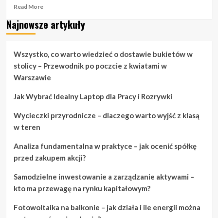
Read
Read More
more
Najnowsze artykuły
about
Ciesz
się
dniem
Wszystko, co warto wiedzieć o dostawie bukietów w
ślubu
stolicy – Przewodnik po poczcie z kwiatami w
dzięki
Warszawie
tym
prostym
Jak Wybrać Idealny Laptop dla Pracy i Rozrywki
krokom.
Wycieczki przyrodnicze – dlaczego warto wyjść z klasą
w teren
Analiza fundamentalna w praktyce – jak ocenić spółkę
przed zakupem akcji?
Samodzielne inwestowanie a zarządzanie aktywami –
kto ma przewagę na rynku kapitałowym?
Fotowoltaika na balkonie – jak działa i ile energii można