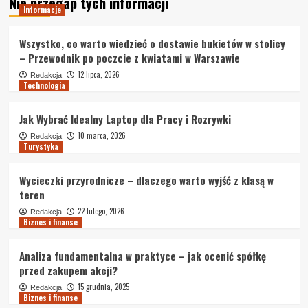
Nie przegap tych informacji
Informacje
Wszystko, co warto wiedzieć o dostawie bukietów w stolicy
– Przewodnik po poczcie z kwiatami w Warszawie
12 lipca, 2026
Redakcja
Technologia
Jak Wybrać Idealny Laptop dla Pracy i Rozrywki
10 marca, 2026
Redakcja
Turystyka
Wycieczki przyrodnicze – dlaczego warto wyjść z klasą w
teren
22 lutego, 2026
Redakcja
Biznes i finanse
Analiza fundamentalna w praktyce – jak ocenić spółkę
przed zakupem akcji?
15 grudnia, 2025
Redakcja
Biznes i finanse