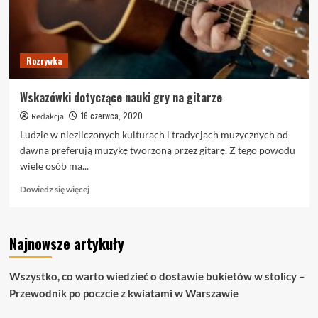
Rozrywka
Wskazówki dotyczące nauki gry na gitarze
16 czerwca, 2020
Redakcja
Ludzie w niezliczonych kulturach i tradycjach muzycznych od
dawna preferują muzykę tworzoną przez gitarę. Z tego powodu
wiele osób ma...
Dowiedz
Dowiedz się więcej
się
więcej
o
Najnowsze artykuły
Wskazówki
dotyczące
nauki
Wszystko, co warto wiedzieć o dostawie bukietów w stolicy –
gry
Przewodnik po poczcie z kwiatami w Warszawie
na
gitarze