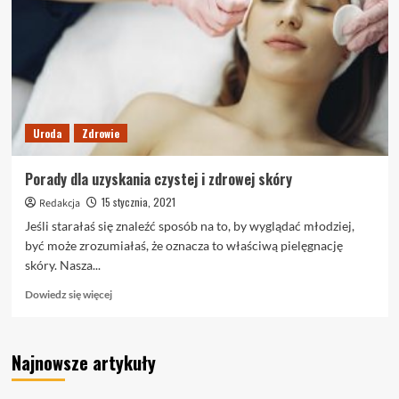
i
sztuczki
Uroda
Zdrowie
Porady dla uzyskania czystej i zdrowej skóry
15 stycznia, 2021
Redakcja
Jeśli starałaś się znaleźć sposób na to, by wyglądać młodziej,
być może zrozumiałaś, że oznacza to właściwą pielęgnację
skóry. Nasza...
Dowiedz
Dowiedz się więcej
się
więcej
o
Najnowsze artykuły
Porady
dla
uzyskania