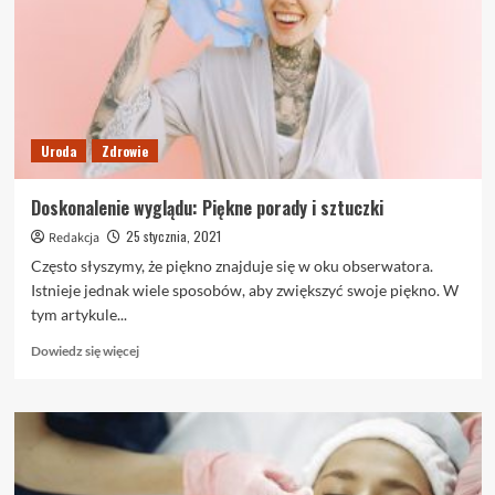
Uroda
Zdrowie
Doskonalenie wyglądu: Piękne porady i sztuczki
25 stycznia, 2021
Redakcja
Często słyszymy, że piękno znajduje się w oku obserwatora.
Istnieje jednak wiele sposobów, aby zwiększyć swoje piękno. W
tym artykule...
Dowiedz
Dowiedz się więcej
się
więcej
o
Doskonalenie
wyglądu:
Piękne
porady