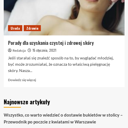
Uroda
Zdrowie
Porady dla uzyskania czystej i zdrowej skóry
15 stycznia, 2021
Redakcja
Jeśli starałaś się znaleźć sposób na to, by wyglądać młodziej,
być może zrozumiałaś, że oznacza to właściwą pielęgnację
skóry. Nasza...
Dowiedz
Dowiedz się więcej
się
więcej
o
Najnowsze artykuły
Porady
dla
uzyskania
Wszystko, co warto wiedzieć o dostawie bukietów w stolicy –
czystej
Przewodnik po poczcie z kwiatami w Warszawie
i
zdrowej