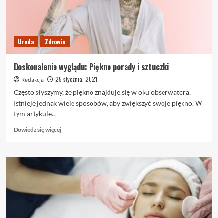
Uroda
Zdrowie
Doskonalenie wyglądu: Piękne porady i sztuczki
25 stycznia, 2021
Redakcja
Często słyszymy, że piękno znajduje się w oku obserwatora.
Istnieje jednak wiele sposobów, aby zwiększyć swoje piękno. W
tym artykule...
Dowiedz
Dowiedz się więcej
się
więcej
o
Doskonalenie
wyglądu:
Piękne
porady
i
sztuczki