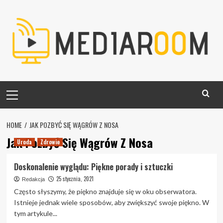
Skip
to
content
Primary
Menu
HOME
JAK POZBYĆ SIĘ WĄGRÓW Z NOSA
Jak Pozbyć Się Wągrów Z Nosa
Uroda
Zdrowie
Doskonalenie wyglądu: Piękne porady i sztuczki
25 stycznia, 2021
Redakcja
Często słyszymy, że piękno znajduje się w oku obserwatora.
Istnieje jednak wiele sposobów, aby zwiększyć swoje piękno. W
tym artykule...