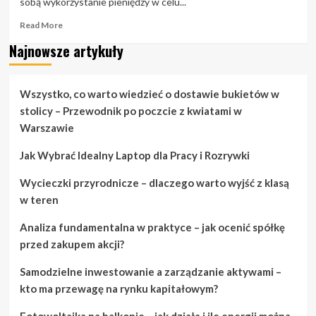
sobą wykorzystanie pieniędzy w celu...
Read
Read More
more
Najnowsze artykuły
about
Dlaczego
warto
oszczędzać
Wszystko, co warto wiedzieć o dostawie bukietów w
i
stolicy – Przewodnik po poczcie z kwiatami w
inwestować
Warszawie
w
tym
Jak Wybrać Idealny Laptop dla Pracy i Rozrywki
samym
czasie
Wycieczki przyrodnicze – dlaczego warto wyjść z klasą
w teren
Analiza fundamentalna w praktyce – jak ocenić spółkę
przed zakupem akcji?
Samodzielne inwestowanie a zarządzanie aktywami –
kto ma przewagę na rynku kapitałowym?
Fotowoltaika na balkonie – jak działa i ile energii można