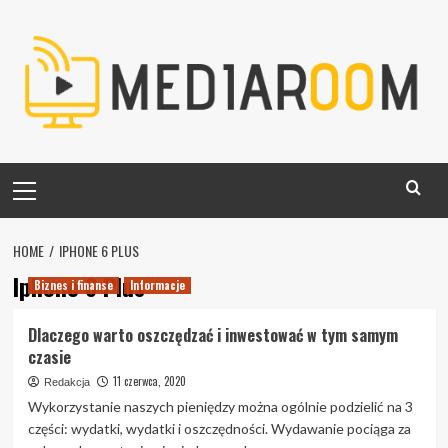
Skip
to
content
Primary
Menu
HOME
IPHONE 6 PLUS
Iphone 6 Plus
Biznes i finanse
Informacje
Dlaczego warto oszczędzać i inwestować w tym samym
czasie
11 czerwca, 2020
Redakcja
Wykorzystanie naszych pieniędzy można ogólnie podzielić na 3
części: wydatki, wydatki i oszczędności. Wydawanie pociąga za