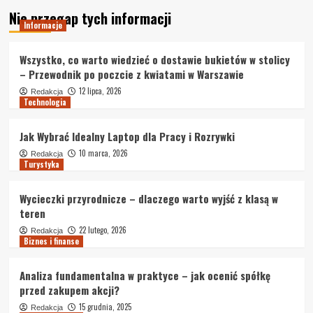
Nie przegap tych informacji
Informacje
Wszystko, co warto wiedzieć o dostawie bukietów w stolicy
– Przewodnik po poczcie z kwiatami w Warszawie
12 lipca, 2026
Redakcja
Technologia
Jak Wybrać Idealny Laptop dla Pracy i Rozrywki
10 marca, 2026
Redakcja
Turystyka
Wycieczki przyrodnicze – dlaczego warto wyjść z klasą w
teren
22 lutego, 2026
Redakcja
Biznes i finanse
Analiza fundamentalna w praktyce – jak ocenić spółkę
przed zakupem akcji?
15 grudnia, 2025
Redakcja