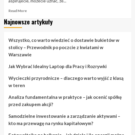
aspirujecie, możecie uznać, że...
Read
Read More
more
Najnowsze artykuły
about
Wymiana
ślubów:
Porady
Wszystko, co warto wiedzieć o dostawie bukietów w
i
stolicy – Przewodnik po poczcie z kwiatami w
sztuczki
Warszawie
dotyczące
planowania
Jak Wybrać Idealny Laptop dla Pracy i Rozrywki
ślubu
Wycieczki przyrodnicze – dlaczego warto wyjść z klasą
w teren
Analiza fundamentalna w praktyce – jak ocenić spółkę
przed zakupem akcji?
Samodzielne inwestowanie a zarządzanie aktywami –
kto ma przewagę na rynku kapitałowym?
Fotowoltaika na balkonie – jak działa i ile energii można