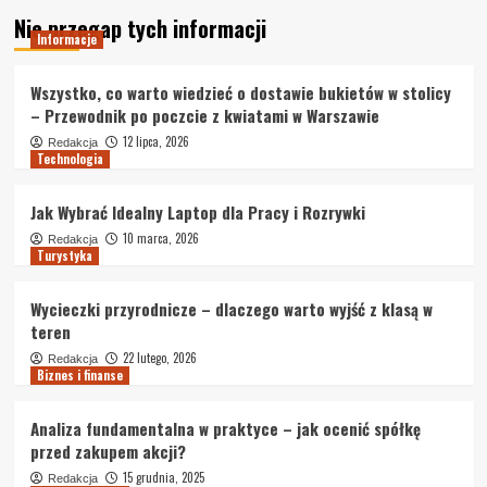
Nie przegap tych informacji
Informacje
Wszystko, co warto wiedzieć o dostawie bukietów w stolicy
– Przewodnik po poczcie z kwiatami w Warszawie
12 lipca, 2026
Redakcja
Technologia
Jak Wybrać Idealny Laptop dla Pracy i Rozrywki
10 marca, 2026
Redakcja
Turystyka
Wycieczki przyrodnicze – dlaczego warto wyjść z klasą w
teren
22 lutego, 2026
Redakcja
Biznes i finanse
Analiza fundamentalna w praktyce – jak ocenić spółkę
przed zakupem akcji?
15 grudnia, 2025
Redakcja