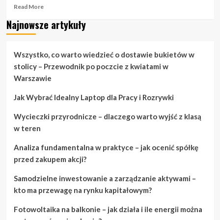
Read
Read More
more
Najnowsze artykuły
about
Ciesz
się
dniem
Wszystko, co warto wiedzieć o dostawie bukietów w
ślubu
stolicy – Przewodnik po poczcie z kwiatami w
dzięki
Warszawie
tym
prostym
Jak Wybrać Idealny Laptop dla Pracy i Rozrywki
krokom.
Wycieczki przyrodnicze – dlaczego warto wyjść z klasą
w teren
Analiza fundamentalna w praktyce – jak ocenić spółkę
przed zakupem akcji?
Samodzielne inwestowanie a zarządzanie aktywami –
kto ma przewagę na rynku kapitałowym?
Fotowoltaika na balkonie – jak działa i ile energii można