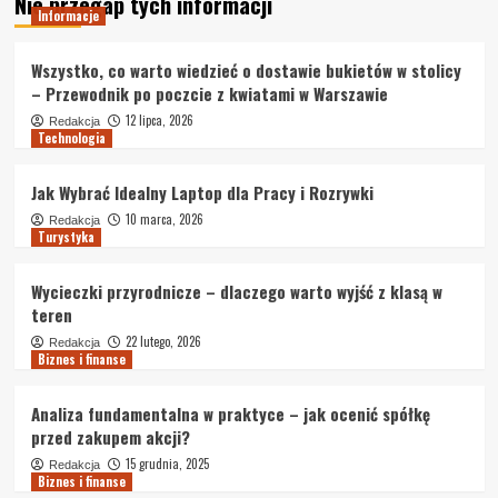
Nie przegap tych informacji
Informacje
Wszystko, co warto wiedzieć o dostawie bukietów w stolicy
– Przewodnik po poczcie z kwiatami w Warszawie
12 lipca, 2026
Redakcja
Technologia
Jak Wybrać Idealny Laptop dla Pracy i Rozrywki
10 marca, 2026
Redakcja
Turystyka
Wycieczki przyrodnicze – dlaczego warto wyjść z klasą w
teren
22 lutego, 2026
Redakcja
Biznes i finanse
Analiza fundamentalna w praktyce – jak ocenić spółkę
przed zakupem akcji?
15 grudnia, 2025
Redakcja
Biznes i finanse