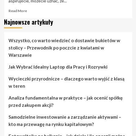
aspirujecie, możecie uznać, że...
Read
Read More
more
Najnowsze artykuły
about
Wymiana
ślubów:
Porady
Wszystko, co warto wiedzieć o dostawie bukietów w
i
stolicy – Przewodnik po poczcie z kwiatami w
sztuczki
Warszawie
dotyczące
planowania
Jak Wybrać Idealny Laptop dla Pracy i Rozrywki
ślubu
Wycieczki przyrodnicze – dlaczego warto wyjść z klasą
w teren
Analiza fundamentalna w praktyce – jak ocenić spółkę
przed zakupem akcji?
Samodzielne inwestowanie a zarządzanie aktywami –
kto ma przewagę na rynku kapitałowym?
Fotowoltaika na balkonie – jak działa i ile energii można