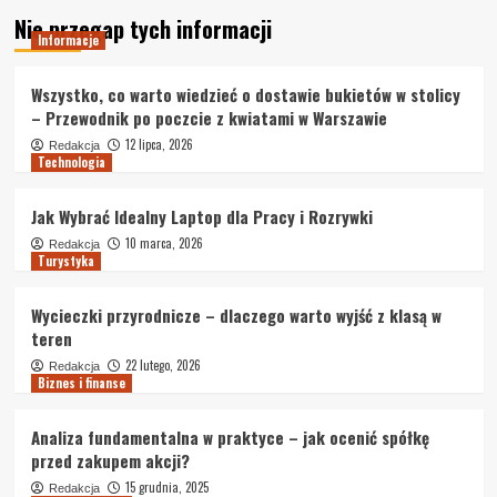
Nie przegap tych informacji
Informacje
Wszystko, co warto wiedzieć o dostawie bukietów w stolicy
– Przewodnik po poczcie z kwiatami w Warszawie
12 lipca, 2026
Redakcja
Technologia
Jak Wybrać Idealny Laptop dla Pracy i Rozrywki
10 marca, 2026
Redakcja
Turystyka
Wycieczki przyrodnicze – dlaczego warto wyjść z klasą w
teren
22 lutego, 2026
Redakcja
Biznes i finanse
Analiza fundamentalna w praktyce – jak ocenić spółkę
przed zakupem akcji?
15 grudnia, 2025
Redakcja