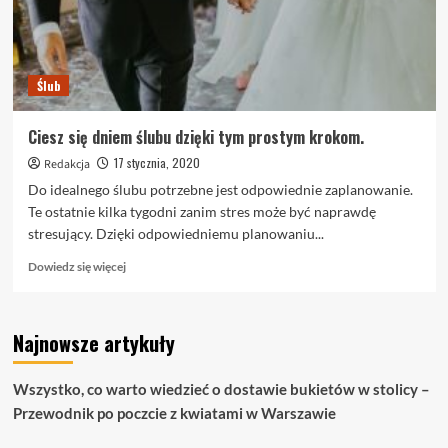
Ślub
Ciesz się dniem ślubu dzięki tym prostym krokom.
17 stycznia, 2020
Redakcja
Do idealnego ślubu potrzebne jest odpowiednie zaplanowanie.
Te ostatnie kilka tygodni zanim stres może być naprawdę
stresujący. Dzięki odpowiedniemu planowaniu...
Dowiedz
Dowiedz się więcej
się
więcej
o
Najnowsze artykuły
Ciesz
się
dniem
Wszystko, co warto wiedzieć o dostawie bukietów w stolicy –
ślubu
Przewodnik po poczcie z kwiatami w Warszawie
dzięki
tym