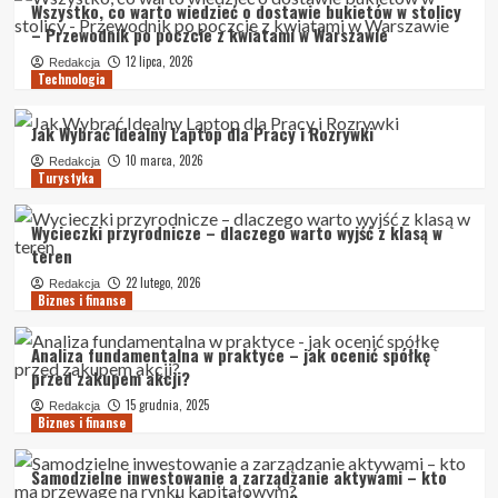
Wszystko, co warto wiedzieć o dostawie bukietów w stolicy
– Przewodnik po poczcie z kwiatami w Warszawie
12 lipca, 2026
Redakcja
Technologia
Jak Wybrać Idealny Laptop dla Pracy i Rozrywki
10 marca, 2026
Redakcja
Turystyka
Wycieczki przyrodnicze – dlaczego warto wyjść z klasą w
teren
22 lutego, 2026
Redakcja
Biznes i finanse
Analiza fundamentalna w praktyce – jak ocenić spółkę
przed zakupem akcji?
15 grudnia, 2025
Redakcja
Biznes i finanse
Samodzielne inwestowanie a zarządzanie aktywami – kto