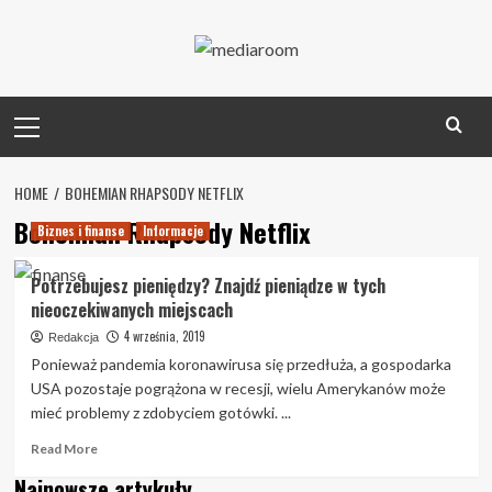
Skip
to
content
Primary
Menu
HOME
BOHEMIAN RHAPSODY NETFLIX
Bohemian Rhapsody Netflix
Biznes i finanse
Informacje
Potrzebujesz pieniędzy? Znajdź pieniądze w tych
nieoczekiwanych miejscach
4 września, 2019
Redakcja
Ponieważ pandemia koronawirusa się przedłuża, a gospodarka
USA pozostaje pogrążona w recesji, wielu Amerykanów może
mieć problemy z zdobyciem gotówki. ...
Read
Read More
more
Najnowsze artykuły
about