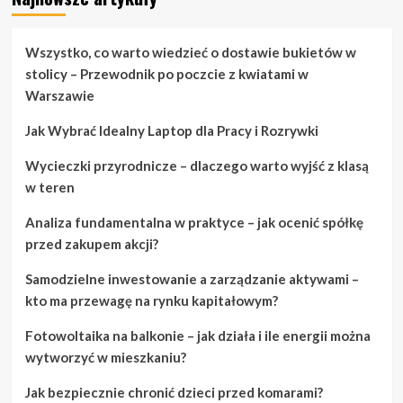
Potrzebujesz
pieniędzy?
Znajdź
Wszystko, co warto wiedzieć o dostawie bukietów w
pieniądze
stolicy – Przewodnik po poczcie z kwiatami w
w
Warszawie
tych
nieoczekiwanych
Jak Wybrać Idealny Laptop dla Pracy i Rozrywki
miejscach
Wycieczki przyrodnicze – dlaczego warto wyjść z klasą
w teren
Analiza fundamentalna w praktyce – jak ocenić spółkę
przed zakupem akcji?
Samodzielne inwestowanie a zarządzanie aktywami –
kto ma przewagę na rynku kapitałowym?
Fotowoltaika na balkonie – jak działa i ile energii można
wytworzyć w mieszkaniu?
Jak bezpiecznie chronić dzieci przed komarami?