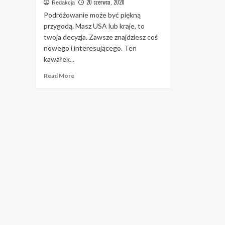
20 czerwca, 2020
Redakcja
Podróżowanie może być piękną
przygodą. Masz USA lub kraje, to
twoja decyzja. Zawsze znajdziesz coś
nowego i interesującego. Ten
kawałek...
Read
Read More
more
about
Sprawdzone
sposoby
na
zminimalizowanie
frustracji
związanych
z
podróżowaniem