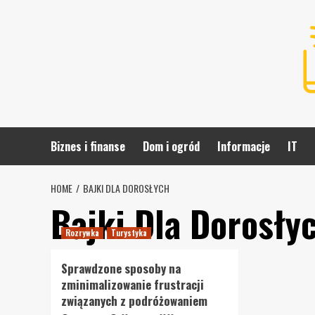
Skip
to
content
Biznes i finanse
Dom i ogród
Informacje
IT
HOME
BAJKI DLA DOROSŁYCH
Bajki Dla Dorosły
Rozrywka
Turystyka
Sprawdzone sposoby na
zminimalizowanie frustracji
związanych z podróżowaniem