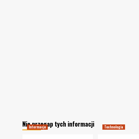
Nie przegap tych informacji
Informacje
Technologia