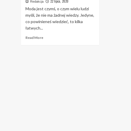
22 lipca, 2020
Redakcja
Moda jest czymś, o czym wielu ludzi
myśli, że nie ma żadnej wiedzy. Jedyne,
co powinieneś wiedzieć, to kilka
łatwych...
Read
Read More
more
about
Porady
dotyczące
mody,
które
na
pewno
zaimponują
Twoim
przyjaciołom