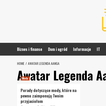
Skip
to
content
Biznes i finanse
Dom i ogród
Informacje
IT
HOME
AWATAR LEGENDA AANGA
Awatar Legenda A
Moda
Porady dotyczące mody, które na
pewno zaimponują Twoim
przyjaciołom