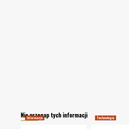
Nie przegap tych informacji
Informacje
Technologia