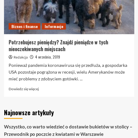
Biznes i finanse
Informacje
Potrzebujesz pieniędzy? Znajdź pieniądze w tych
nieoczekiwanych miejscach
4 września, 2019
Redakcja
Ponieważ pandemia koronawirusa się przedłuża, a gospodarka
USA pozostaje pogrążona w recesji, wielu Amerykanów może
mieć problemy z zdobyciem gotówki. ...
Dowiedz
Dowiedz się więcej
się
więcej
o
Najnowsze artykuły
Potrzebujesz
pieniędzy?
Znajdź
Wszystko, co warto wiedzieć o dostawie bukietów w stolicy –
pieniądze
Przewodnik po poczcie z kwiatami w Warszawie
w