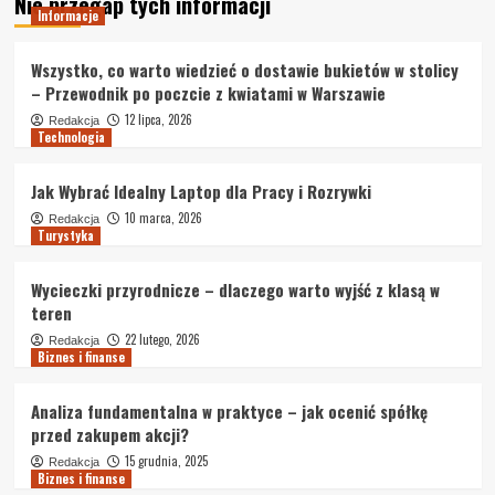
Nie przegap tych informacji
Informacje
Wszystko, co warto wiedzieć o dostawie bukietów w stolicy
– Przewodnik po poczcie z kwiatami w Warszawie
12 lipca, 2026
Redakcja
Technologia
Jak Wybrać Idealny Laptop dla Pracy i Rozrywki
10 marca, 2026
Redakcja
Turystyka
Wycieczki przyrodnicze – dlaczego warto wyjść z klasą w
teren
22 lutego, 2026
Redakcja
Biznes i finanse
Analiza fundamentalna w praktyce – jak ocenić spółkę
przed zakupem akcji?
15 grudnia, 2025
Redakcja
Biznes i finanse