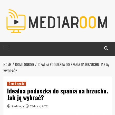
Skip
to
content
Primary
Menu
HOME
DOM I OGRÓD
IDEALNA PODUSZKA DO SPANIA NA BRZUCHU. JAK JĄ
WYBRAĆ?
Dom i ogród
Idealna poduszka do spania na brzuchu.
Jak ją wybrać?
Redakcja
28 lipca, 2021