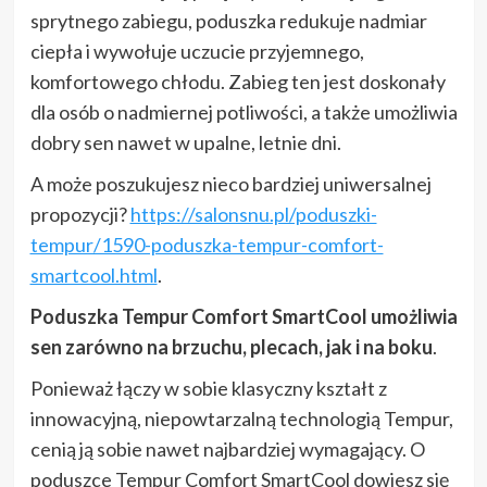
sprytnego zabiegu, poduszka redukuje nadmiar
ciepła i wywołuje uczucie przyjemnego,
komfortowego chłodu. Zabieg ten jest doskonały
dla osób o nadmiernej potliwości, a także umożliwia
dobry sen nawet w upalne, letnie dni.
A może poszukujesz nieco bardziej uniwersalnej
propozycji?
https://salonsnu.pl/poduszki-
tempur/1590-poduszka-tempur-comfort-
smartcool.html
.
Poduszka Tempur Comfort SmartCool umożliwia
sen zarówno na brzuchu, plecach, jak i na boku
.
Ponieważ łączy w sobie klasyczny kształt z
innowacyjną, niepowtarzalną technologią Tempur,
cenią ją sobie nawet najbardziej wymagający. O
poduszce Tempur Comfort SmartCool dowiesz się