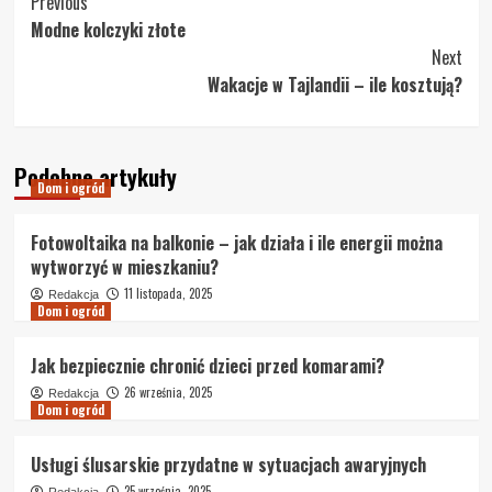
Post
Previous
Modne kolczyki złote
Navigation
Next
Wakacje w Tajlandii – ile kosztują?
Podobne artykuły
Dom i ogród
Fotowoltaika na balkonie – jak działa i ile energii można
wytworzyć w mieszkaniu?
11 listopada, 2025
Redakcja
Dom i ogród
Jak bezpiecznie chronić dzieci przed komarami?
26 września, 2025
Redakcja
Dom i ogród
Usługi ślusarskie przydatne w sytuacjach awaryjnych
25 września, 2025
Redakcja