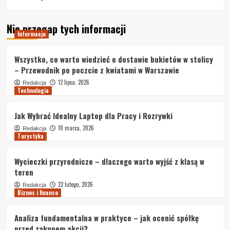
Nie przegap tych informacji
Informacje
Wszystko, co warto wiedzieć o dostawie bukietów w stolicy
– Przewodnik po poczcie z kwiatami w Warszawie
12 lipca, 2026
Redakcja
Technologia
Jak Wybrać Idealny Laptop dla Pracy i Rozrywki
10 marca, 2026
Redakcja
Turystyka
Wycieczki przyrodnicze – dlaczego warto wyjść z klasą w
teren
22 lutego, 2026
Redakcja
Biznes i finanse
Analiza fundamentalna w praktyce – jak ocenić spółkę
przed zakupem akcji?