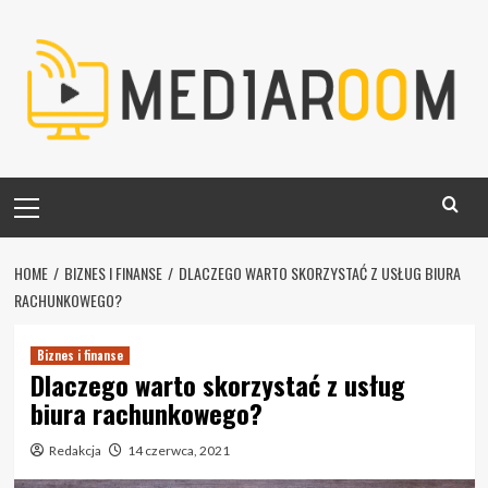
Skip
to
content
Primary
Menu
HOME
BIZNES I FINANSE
DLACZEGO WARTO SKORZYSTAĆ Z USŁUG BIURA
RACHUNKOWEGO?
Biznes i finanse
Dlaczego warto skorzystać z usług
biura rachunkowego?
Redakcja
14 czerwca, 2021