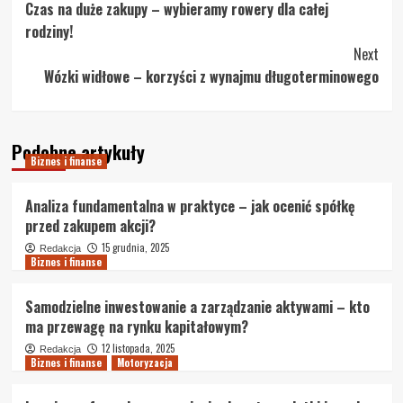
Czas na duże zakupy – wybieramy rowery dla całej
Navigation
rodziny!
Next
Wózki widłowe – korzyści z wynajmu długoterminowego
Podobne artykuły
Biznes i finanse
Analiza fundamentalna w praktyce – jak ocenić spółkę
przed zakupem akcji?
15 grudnia, 2025
Redakcja
Biznes i finanse
Samodzielne inwestowanie a zarządzanie aktywami – kto
ma przewagę na rynku kapitałowym?
12 listopada, 2025
Redakcja
Biznes i finanse
Motoryzacja