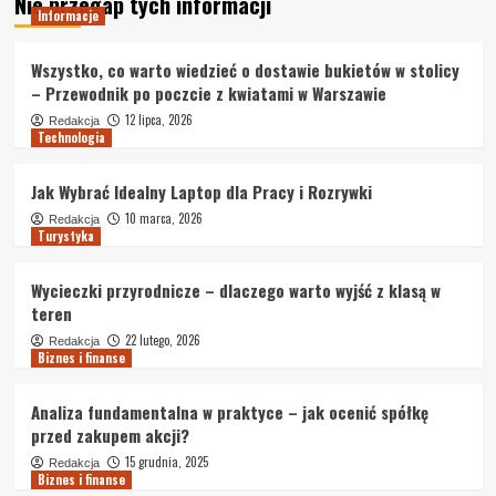
Nie przegap tych informacji
Informacje
Wszystko, co warto wiedzieć o dostawie bukietów w stolicy
– Przewodnik po poczcie z kwiatami w Warszawie
12 lipca, 2026
Redakcja
Technologia
Jak Wybrać Idealny Laptop dla Pracy i Rozrywki
10 marca, 2026
Redakcja
Turystyka
Wycieczki przyrodnicze – dlaczego warto wyjść z klasą w
teren
22 lutego, 2026
Redakcja
Biznes i finanse
Analiza fundamentalna w praktyce – jak ocenić spółkę
przed zakupem akcji?
15 grudnia, 2025
Redakcja
Biznes i finanse