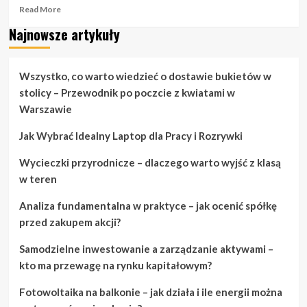
Read
Read More
more
Najnowsze artykuły
about
Ciesz
się
dniem
Wszystko, co warto wiedzieć o dostawie bukietów w
ślubu
stolicy – Przewodnik po poczcie z kwiatami w
dzięki
Warszawie
tym
prostym
Jak Wybrać Idealny Laptop dla Pracy i Rozrywki
krokom.
Wycieczki przyrodnicze – dlaczego warto wyjść z klasą
w teren
Analiza fundamentalna w praktyce – jak ocenić spółkę
przed zakupem akcji?
Samodzielne inwestowanie a zarządzanie aktywami –
kto ma przewagę na rynku kapitałowym?
Fotowoltaika na balkonie – jak działa i ile energii można