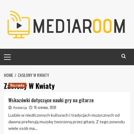
Skip
to
content
Primary
Menu
HOME
ZASŁONY W KWIATY
Zasłony W Kwiaty
Rozrywka
Wskazówki dotyczące nauki gry na gitarze
16 czerwca, 2020
Redakcja
Ludzie w niezliczonych kulturach i tradycjach muzycznych od
dawna preferują muzykę tworzoną przez gitarę. Z tego powodu
wiele osób ma...