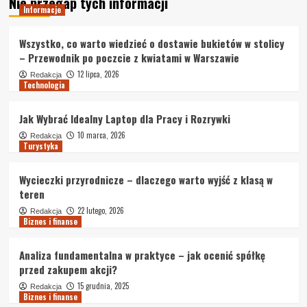
Nie przegap tych informacji
Informacje
Wszystko, co warto wiedzieć o dostawie bukietów w stolicy
– Przewodnik po poczcie z kwiatami w Warszawie
12 lipca, 2026
Redakcja
Technologia
Jak Wybrać Idealny Laptop dla Pracy i Rozrywki
10 marca, 2026
Redakcja
Turystyka
Wycieczki przyrodnicze – dlaczego warto wyjść z klasą w
teren
22 lutego, 2026
Redakcja
Biznes i finanse
Analiza fundamentalna w praktyce – jak ocenić spółkę
przed zakupem akcji?
15 grudnia, 2025
Redakcja
Biznes i finanse