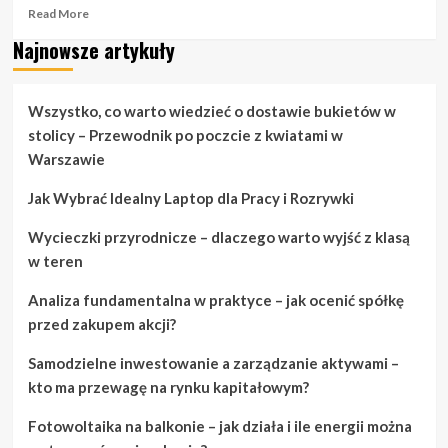
Read
Read More
more
Najnowsze artykuły
about
Wskazówki
dotyczące
nauki
Wszystko, co warto wiedzieć o dostawie bukietów w
gry
stolicy – Przewodnik po poczcie z kwiatami w
na
Warszawie
gitarze
Jak Wybrać Idealny Laptop dla Pracy i Rozrywki
Wycieczki przyrodnicze – dlaczego warto wyjść z klasą
w teren
Analiza fundamentalna w praktyce – jak ocenić spółkę
przed zakupem akcji?
Samodzielne inwestowanie a zarządzanie aktywami –
kto ma przewagę na rynku kapitałowym?
Fotowoltaika na balkonie – jak działa i ile energii można