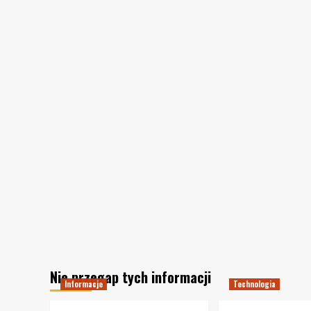
Nie przegap tych informacji
Informacje
Technologia