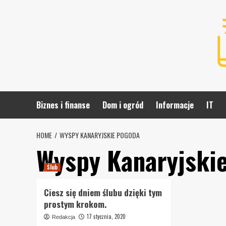
Skip
to
content
Biznes i finanse
Dom i ogród
Informacje
IT
HOME
WYSPY KANARYJSKIE POGODA
Wyspy Kanaryjski
Ślub
Ciesz się dniem ślubu dzięki tym
prostym krokom.
17 stycznia, 2020
Redakcja