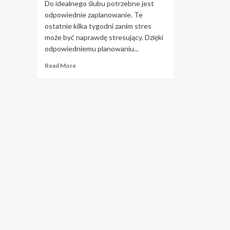
Do idealnego ślubu potrzebne jest
odpowiednie zaplanowanie. Te
ostatnie kilka tygodni zanim stres
może być naprawdę stresujący. Dzięki
odpowiedniemu planowaniu...
Read
Read More
more
about
Ciesz
się
dniem
ślubu
dzięki
tym
prostym
krokom.