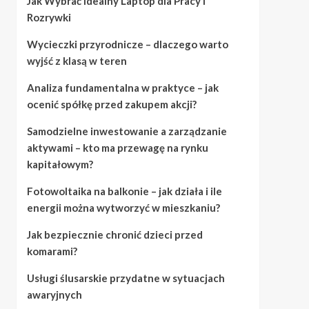
Jak Wybrać Idealny Laptop dla Pracy i
Rozrywki
Wycieczki przyrodnicze – dlaczego warto
wyjść z klasą w teren
Analiza fundamentalna w praktyce – jak
ocenić spółkę przed zakupem akcji?
Samodzielne inwestowanie a zarządzanie
aktywami – kto ma przewagę na rynku
kapitałowym?
Fotowoltaika na balkonie – jak działa i ile
energii można wytworzyć w mieszkaniu?
Jak bezpiecznie chronić dzieci przed
komarami?
Usługi ślusarskie przydatne w sytuacjach
awaryjnych