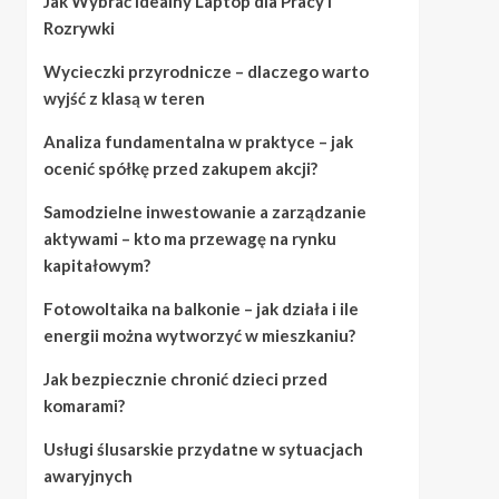
Jak Wybrać Idealny Laptop dla Pracy i
Rozrywki
Wycieczki przyrodnicze – dlaczego warto
wyjść z klasą w teren
Analiza fundamentalna w praktyce – jak
ocenić spółkę przed zakupem akcji?
Samodzielne inwestowanie a zarządzanie
aktywami – kto ma przewagę na rynku
kapitałowym?
Fotowoltaika na balkonie – jak działa i ile
energii można wytworzyć w mieszkaniu?
Jak bezpiecznie chronić dzieci przed
komarami?
Usługi ślusarskie przydatne w sytuacjach
awaryjnych