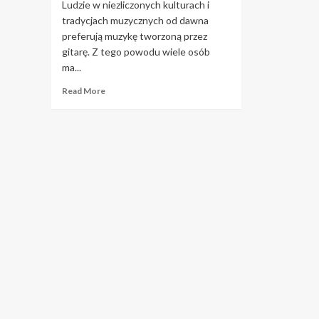
Ludzie w niezliczonych kulturach i
tradycjach muzycznych od dawna
preferują muzykę tworzoną przez
gitarę. Z tego powodu wiele osób
ma...
Read
Read More
more
about
Wskazówki
dotyczące
nauki
gry
na
gitarze