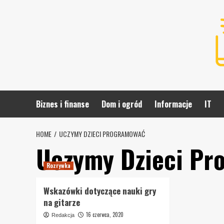
Skip
to
content
Biznes i finanse
Dom i ogród
Informacje
IT
HOME
UCZYMY DZIECI PROGRAMOWAĆ
Uczymy Dzieci Pr
Rozrywka
Wskazówki dotyczące nauki gry
na gitarze
16 czerwca, 2020
Redakcja