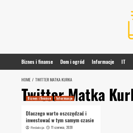
Skip
to
content
Biznes i finanse
Dom i ogród
Informacje
IT
HOME
TWITTER MATKA KURKA
Twitter Matka Kur
Biznes i finanse
Informacje
Dlaczego warto oszczędzać i
inwestować w tym samym czasie
11 czerwca, 2020
Redakcja