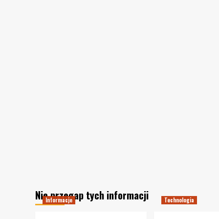
Nie przegap tych informacji
Informacje
Technologia