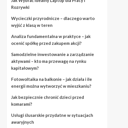
Jak Wybrać Idealny Laptop dla Pracy i
Rozrywki
Wycieczki przyrodnicze – dlaczego warto
wyjść z klasą w teren
Analiza fundamentalna w praktyce – jak
ocenić spółkę przed zakupem akcji?
Samodzielne inwestowanie a zarządzanie
aktywami – kto ma przewagę na rynku
kapitałowym?
Fotowoltaika na balkonie – jak działa i ile
energii można wytworzyć w mieszkaniu?
Jak bezpiecznie chronić dzieci przed
komarami?
Usługi ślusarskie przydatne w sytuacjach
awaryjnych