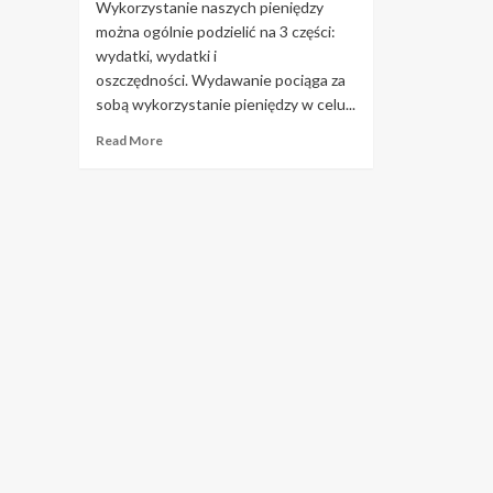
Wykorzystanie naszych pieniędzy
można ogólnie podzielić na 3 części:
wydatki, wydatki i
oszczędności. Wydawanie pociąga za
sobą wykorzystanie pieniędzy w celu...
Read
Read More
more
about
Dlaczego
warto
oszczędzać
i
inwestować
w
tym
samym
czasie