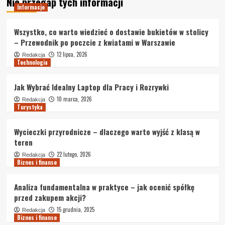
Nie przegap tych informacji
Informacje
Wszystko, co warto wiedzieć o dostawie bukietów w stolicy
– Przewodnik po poczcie z kwiatami w Warszawie
12 lipca, 2026
Redakcja
Technologia
Jak Wybrać Idealny Laptop dla Pracy i Rozrywki
10 marca, 2026
Redakcja
Turystyka
Wycieczki przyrodnicze – dlaczego warto wyjść z klasą w
teren
22 lutego, 2026
Redakcja
Biznes i finanse
Analiza fundamentalna w praktyce – jak ocenić spółkę
przed zakupem akcji?
15 grudnia, 2025
Redakcja
Biznes i finanse