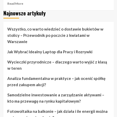
Read
Read More
more
Najnowsze artykuły
about
Ciesz
się
dniem
Wszystko, co warto wiedzieć o dostawie bukietów w
ślubu
stolicy – Przewodnik po poczcie z kwiatami w
dzięki
Warszawie
tym
prostym
Jak Wybrać Idealny Laptop dla Pracy i Rozrywki
krokom.
Wycieczki przyrodnicze – dlaczego warto wyjść z klasą
w teren
Analiza fundamentalna w praktyce – jak ocenić spółkę
przed zakupem akcji?
Samodzielne inwestowanie a zarządzanie aktywami –
kto ma przewagę na rynku kapitałowym?
Fotowoltaika na balkonie – jak działa i ile energii można