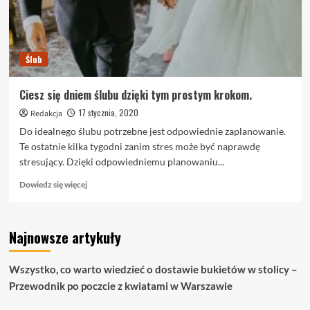
Ślub
Ciesz się dniem ślubu dzięki tym prostym krokom.
17 stycznia, 2020
Redakcja
Do idealnego ślubu potrzebne jest odpowiednie zaplanowanie.
Te ostatnie kilka tygodni zanim stres może być naprawdę
stresujący. Dzięki odpowiedniemu planowaniu...
Dowiedz
Dowiedz się więcej
się
więcej
o
Najnowsze artykuły
Ciesz
się
dniem
Wszystko, co warto wiedzieć o dostawie bukietów w stolicy –
ślubu
Przewodnik po poczcie z kwiatami w Warszawie
dzięki
tym