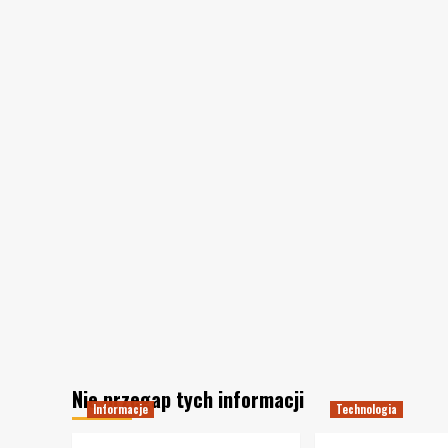
Nie przegap tych informacji
Informacje
Technologia