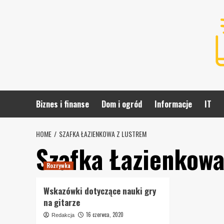
Skip
to
content
Biznes i finanse
Dom i ogród
Informacje
IT
HOME
SZAFKA ŁAZIENKOWA Z LUSTREM
Szafka Łazienkowa
Rozrywka
Wskazówki dotyczące nauki gry
na gitarze
16 czerwca, 2020
Redakcja