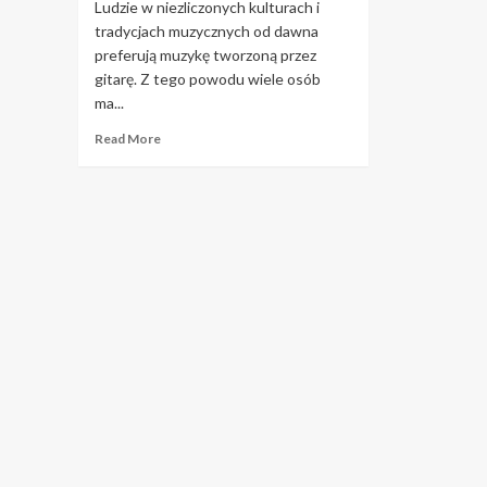
Ludzie w niezliczonych kulturach i
tradycjach muzycznych od dawna
preferują muzykę tworzoną przez
gitarę. Z tego powodu wiele osób
ma...
Read
Read More
more
about
Wskazówki
dotyczące
nauki
gry
na
gitarze