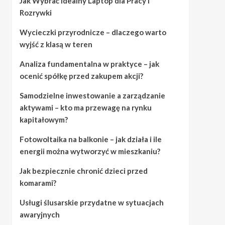
Jak Wybrać Idealny Laptop dla Pracy i
Rozrywki
Wycieczki przyrodnicze – dlaczego warto
wyjść z klasą w teren
Analiza fundamentalna w praktyce – jak
ocenić spółkę przed zakupem akcji?
Samodzielne inwestowanie a zarządzanie
aktywami – kto ma przewagę na rynku
kapitałowym?
Fotowoltaika na balkonie – jak działa i ile
energii można wytworzyć w mieszkaniu?
Jak bezpiecznie chronić dzieci przed
komarami?
Usługi ślusarskie przydatne w sytuacjach
awaryjnych