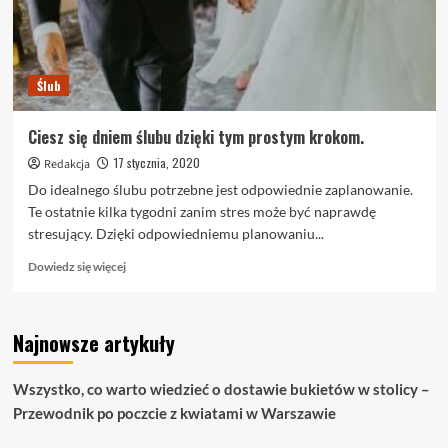
Ślub
Ciesz się dniem ślubu dzięki tym prostym krokom.
17 stycznia, 2020
Redakcja
Do idealnego ślubu potrzebne jest odpowiednie zaplanowanie.
Te ostatnie kilka tygodni zanim stres może być naprawdę
stresujący. Dzięki odpowiedniemu planowaniu...
Dowiedz
Dowiedz się więcej
się
więcej
o
Najnowsze artykuły
Ciesz
się
dniem
Wszystko, co warto wiedzieć o dostawie bukietów w stolicy –
ślubu
Przewodnik po poczcie z kwiatami w Warszawie
dzięki
tym