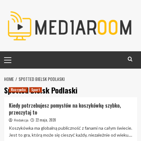
Skip
to
content
Primary
Menu
HOME
SPOTTED BIELSK PODLASKI
Spotted Bielsk Podlaski
Rozrywka
Sport
Kiedy potrzebujesz pomysłów na koszykówkę szybko,
przeczytaj to
22 maja, 2020
Redakcja
Koszykówka ma globalną publiczność z fanami na całym świecie.
Jest to gra, którą może się cieszyć każdy, niezależnie od wieku....