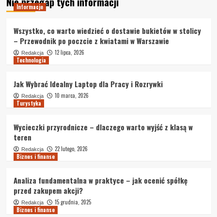
Nie przegap tych informacji
Informacje
Wszystko, co warto wiedzieć o dostawie bukietów w stolicy
– Przewodnik po poczcie z kwiatami w Warszawie
12 lipca, 2026
Redakcja
Technologia
Jak Wybrać Idealny Laptop dla Pracy i Rozrywki
10 marca, 2026
Redakcja
Turystyka
Wycieczki przyrodnicze – dlaczego warto wyjść z klasą w
teren
22 lutego, 2026
Redakcja
Biznes i finanse
Analiza fundamentalna w praktyce – jak ocenić spółkę
przed zakupem akcji?
15 grudnia, 2025
Redakcja
Biznes i finanse