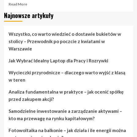
Read
Read More
more
Najnowsze artykuły
about
Kiedy
potrzebujesz
pomysłów
Wszystko, co warto wiedzieć o dostawie bukietów w
na
stolicy – Przewodnik po poczcie z kwiatami w
koszykówkę
Warszawie
szybko,
przeczytaj
Jak Wybrać Idealny Laptop dla Pracy i Rozrywki
to
Wycieczki przyrodnicze – dlaczego warto wyjść z klasą
w teren
Analiza fundamentalna w praktyce – jak ocenić spółkę
przed zakupem akcji?
Samodzielne inwestowanie a zarządzanie aktywami –
kto ma przewagę na rynku kapitałowym?
Fotowoltaika na balkonie – jak działa i ile energii można