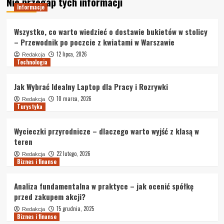
Nie przegap tych informacji
Informacje
Wszystko, co warto wiedzieć o dostawie bukietów w stolicy
– Przewodnik po poczcie z kwiatami w Warszawie
12 lipca, 2026
Redakcja
Technologia
Jak Wybrać Idealny Laptop dla Pracy i Rozrywki
10 marca, 2026
Redakcja
Turystyka
Wycieczki przyrodnicze – dlaczego warto wyjść z klasą w
teren
22 lutego, 2026
Redakcja
Biznes i finanse
Analiza fundamentalna w praktyce – jak ocenić spółkę
przed zakupem akcji?
15 grudnia, 2025
Redakcja
Biznes i finanse