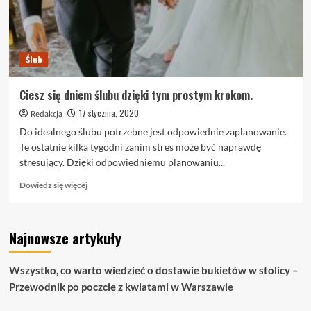
Ślub
Ciesz się dniem ślubu dzięki tym prostym krokom.
17 stycznia, 2020
Redakcja
Do idealnego ślubu potrzebne jest odpowiednie zaplanowanie.
Te ostatnie kilka tygodni zanim stres może być naprawdę
stresujący. Dzięki odpowiedniemu planowaniu...
Dowiedz
Dowiedz się więcej
się
więcej
o
Najnowsze artykuły
Ciesz
się
dniem
Wszystko, co warto wiedzieć o dostawie bukietów w stolicy –
ślubu
Przewodnik po poczcie z kwiatami w Warszawie
dzięki
tym