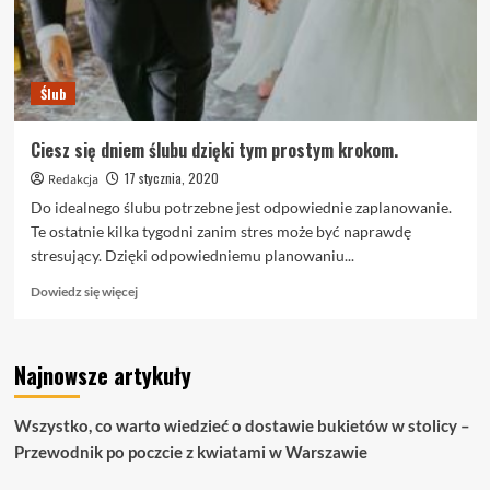
Ślub
Ciesz się dniem ślubu dzięki tym prostym krokom.
17 stycznia, 2020
Redakcja
Do idealnego ślubu potrzebne jest odpowiednie zaplanowanie.
Te ostatnie kilka tygodni zanim stres może być naprawdę
stresujący. Dzięki odpowiedniemu planowaniu...
Dowiedz
Dowiedz się więcej
się
więcej
o
Najnowsze artykuły
Ciesz
się
dniem
Wszystko, co warto wiedzieć o dostawie bukietów w stolicy –
ślubu
Przewodnik po poczcie z kwiatami w Warszawie
dzięki
tym