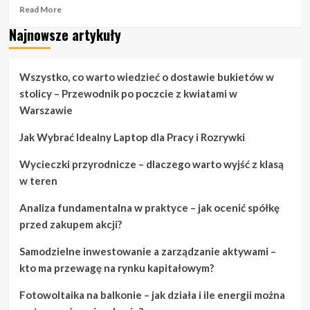
Read
Read More
more
Najnowsze artykuły
about
Kiedy
potrzebujesz
pomysłów
Wszystko, co warto wiedzieć o dostawie bukietów w
na
stolicy – Przewodnik po poczcie z kwiatami w
koszykówkę
Warszawie
szybko,
przeczytaj
Jak Wybrać Idealny Laptop dla Pracy i Rozrywki
to
Wycieczki przyrodnicze – dlaczego warto wyjść z klasą
w teren
Analiza fundamentalna w praktyce – jak ocenić spółkę
przed zakupem akcji?
Samodzielne inwestowanie a zarządzanie aktywami –
kto ma przewagę na rynku kapitałowym?
Fotowoltaika na balkonie – jak działa i ile energii można