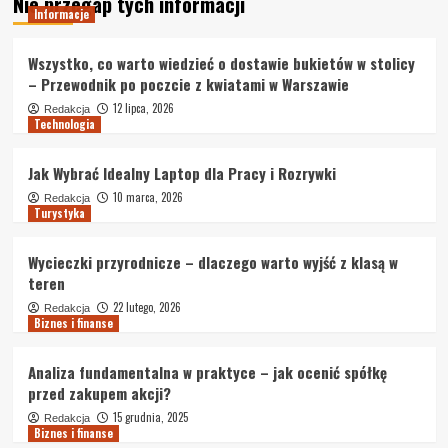
Nie przegap tych informacji
Informacje
Wszystko, co warto wiedzieć o dostawie bukietów w stolicy
– Przewodnik po poczcie z kwiatami w Warszawie
12 lipca, 2026
Redakcja
Technologia
Jak Wybrać Idealny Laptop dla Pracy i Rozrywki
10 marca, 2026
Redakcja
Turystyka
Wycieczki przyrodnicze – dlaczego warto wyjść z klasą w
teren
22 lutego, 2026
Redakcja
Biznes i finanse
Analiza fundamentalna w praktyce – jak ocenić spółkę
przed zakupem akcji?
15 grudnia, 2025
Redakcja
Biznes i finanse