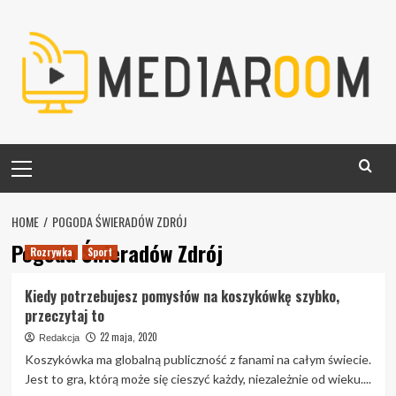
Skip
to
content
Primary
Menu
HOME
POGODA ŚWIERADÓW ZDRÓJ
Pogoda Świeradów Zdrój
Rozrywka
Sport
Kiedy potrzebujesz pomysłów na koszykówkę szybko,
przeczytaj to
22 maja, 2020
Redakcja
Koszykówka ma globalną publiczność z fanami na całym świecie.
Jest to gra, którą może się cieszyć każdy, niezależnie od wieku....