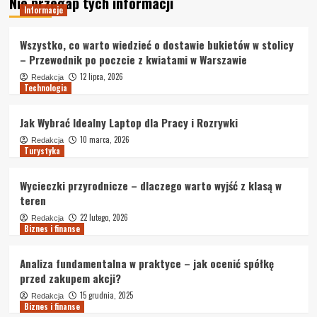
Nie przegap tych informacji
Informacje
Wszystko, co warto wiedzieć o dostawie bukietów w stolicy
– Przewodnik po poczcie z kwiatami w Warszawie
12 lipca, 2026
Redakcja
Technologia
Jak Wybrać Idealny Laptop dla Pracy i Rozrywki
10 marca, 2026
Redakcja
Turystyka
Wycieczki przyrodnicze – dlaczego warto wyjść z klasą w
teren
22 lutego, 2026
Redakcja
Biznes i finanse
Analiza fundamentalna w praktyce – jak ocenić spółkę
przed zakupem akcji?
15 grudnia, 2025
Redakcja
Biznes i finanse