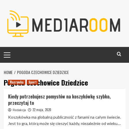
Skip
to
content
Primary
Menu
HOME
POGODA CZECHOWICE DZIEDZICE
Pogoda Czechowice Dziedzice
Rozrywka
Sport
Kiedy potrzebujesz pomysłów na koszykówkę szybko,
przeczytaj to
22 maja, 2020
Redakcja
Koszykówka ma globalną publiczność z fanami na całym świecie.
Jest to gra, którą może się cieszyć każdy, niezależnie od wieku....