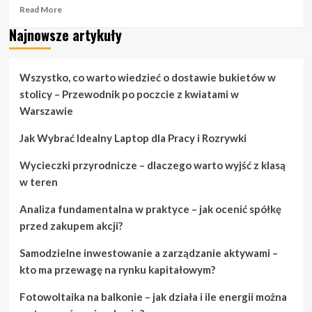
Read
Read More
more
Najnowsze artykuły
about
Kiedy
potrzebujesz
pomysłów
Wszystko, co warto wiedzieć o dostawie bukietów w
na
stolicy – Przewodnik po poczcie z kwiatami w
koszykówkę
Warszawie
szybko,
przeczytaj
Jak Wybrać Idealny Laptop dla Pracy i Rozrywki
to
Wycieczki przyrodnicze – dlaczego warto wyjść z klasą
w teren
Analiza fundamentalna w praktyce – jak ocenić spółkę
przed zakupem akcji?
Samodzielne inwestowanie a zarządzanie aktywami –
kto ma przewagę na rynku kapitałowym?
Fotowoltaika na balkonie – jak działa i ile energii można