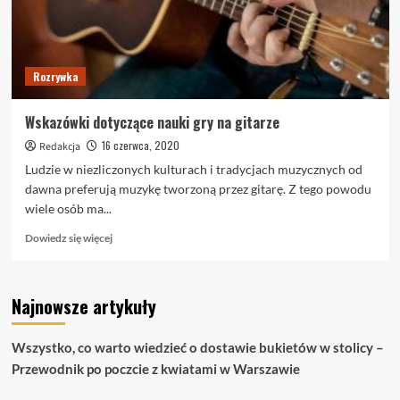
Rozrywka
Wskazówki dotyczące nauki gry na gitarze
16 czerwca, 2020
Redakcja
Ludzie w niezliczonych kulturach i tradycjach muzycznych od
dawna preferują muzykę tworzoną przez gitarę. Z tego powodu
wiele osób ma...
Dowiedz
Dowiedz się więcej
się
więcej
o
Najnowsze artykuły
Wskazówki
dotyczące
nauki
Wszystko, co warto wiedzieć o dostawie bukietów w stolicy –
gry
Przewodnik po poczcie z kwiatami w Warszawie
na
gitarze