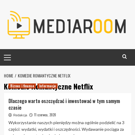
Skip
to
content
Primary
Menu
HOME
KOMEDIE ROMANTYCZNE NETFLIX
Komedie Romantyczne Netflix
Biznes i finanse
Informacje
Dlaczego warto oszczędzać i inwestować w tym samym
czasie
11 czerwca, 2020
Redakcja
Wykorzystanie naszych pieniędzy można ogólnie podzielić na 3
części: wydatki, wydatki i oszczędności. Wydawanie pociąga za