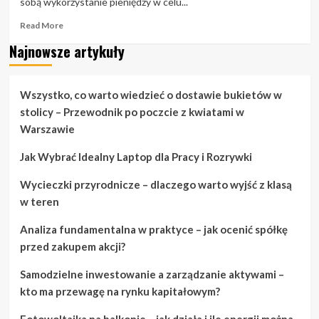
sobą wykorzystanie pieniędzy w celu...
Read
Read More
more
Najnowsze artykuły
about
Dlaczego
warto
oszczędzać
Wszystko, co warto wiedzieć o dostawie bukietów w
i
stolicy – Przewodnik po poczcie z kwiatami w
inwestować
Warszawie
w
tym
Jak Wybrać Idealny Laptop dla Pracy i Rozrywki
samym
czasie
Wycieczki przyrodnicze – dlaczego warto wyjść z klasą
w teren
Analiza fundamentalna w praktyce – jak ocenić spółkę
przed zakupem akcji?
Samodzielne inwestowanie a zarządzanie aktywami –
kto ma przewagę na rynku kapitałowym?
Fotowoltaika na balkonie – jak działa i ile energii można