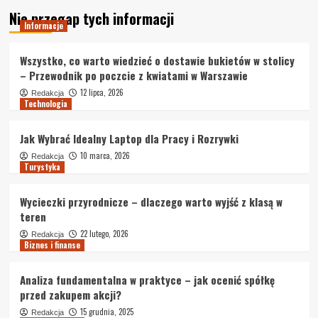
Nie przegap tych informacji
Informacje
Wszystko, co warto wiedzieć o dostawie bukietów w stolicy
– Przewodnik po poczcie z kwiatami w Warszawie
12 lipca, 2026
Redakcja
Technologia
Jak Wybrać Idealny Laptop dla Pracy i Rozrywki
10 marca, 2026
Redakcja
Turystyka
Wycieczki przyrodnicze – dlaczego warto wyjść z klasą w
teren
22 lutego, 2026
Redakcja
Biznes i finanse
Analiza fundamentalna w praktyce – jak ocenić spółkę
przed zakupem akcji?
15 grudnia, 2025
Redakcja