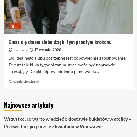
Ślub
Ciesz się dniem ślubu dzięki tym prostym krokom.
17 stycznia, 2020
Redakcja
Do idealnego ślubu potrzebne jest odpowiednie zaplanowanie.
Te ostatnie kilka tygodni zanim stres może być naprawdę
stresujący. Dzięki odpowiedniemu planowaniu...
Dowiedz
Dowiedz się więcej
się
więcej
o
Najnowsze artykuły
Ciesz
się
dniem
Wszystko, co warto wiedzieć o dostawie bukietów w stolicy –
ślubu
Przewodnik po poczcie z kwiatami w Warszawie
dzięki
tym