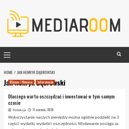
Skip
to
content
Primary
Menu
HOME
JAN HENRYK DĄBROWSKI
Jan Henryk Dąbrowski
Biznes i finanse
Informacje
Dlaczego warto oszczędzać i inwestować w tym samym
czasie
11 czerwca, 2020
Redakcja
Wykorzystanie naszych pieniędzy można ogólnie podzielić na 3
części: wydatki, wydatki i oszczędności. Wydawanie pociąga za