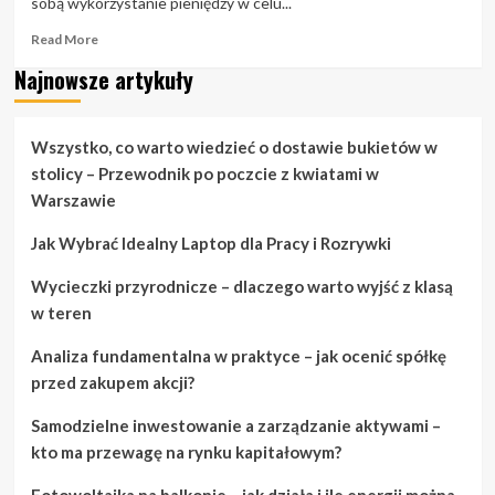
sobą wykorzystanie pieniędzy w celu...
Read
Read More
more
Najnowsze artykuły
about
Dlaczego
warto
oszczędzać
Wszystko, co warto wiedzieć o dostawie bukietów w
i
stolicy – Przewodnik po poczcie z kwiatami w
inwestować
Warszawie
w
tym
Jak Wybrać Idealny Laptop dla Pracy i Rozrywki
samym
czasie
Wycieczki przyrodnicze – dlaczego warto wyjść z klasą
w teren
Analiza fundamentalna w praktyce – jak ocenić spółkę
przed zakupem akcji?
Samodzielne inwestowanie a zarządzanie aktywami –
kto ma przewagę na rynku kapitałowym?
Fotowoltaika na balkonie – jak działa i ile energii można