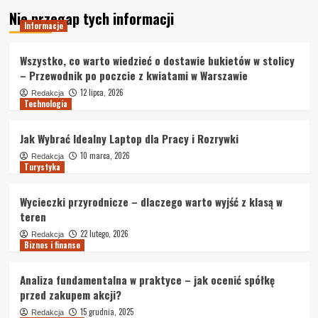
Nie przegap tych informacji
Informacje
Wszystko, co warto wiedzieć o dostawie bukietów w stolicy
– Przewodnik po poczcie z kwiatami w Warszawie
12 lipca, 2026
Redakcja
Technologia
Jak Wybrać Idealny Laptop dla Pracy i Rozrywki
10 marca, 2026
Redakcja
Turystyka
Wycieczki przyrodnicze – dlaczego warto wyjść z klasą w
teren
22 lutego, 2026
Redakcja
Biznes i finanse
Analiza fundamentalna w praktyce – jak ocenić spółkę
przed zakupem akcji?
15 grudnia, 2025
Redakcja