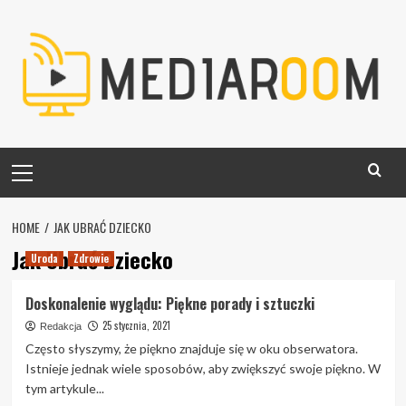
Skip
to
content
Primary
Menu
HOME
JAK UBRAĆ DZIECKO
Jak Ubrać Dziecko
Uroda
Zdrowie
Doskonalenie wyglądu: Piękne porady i sztuczki
25 stycznia, 2021
Redakcja
Często słyszymy, że piękno znajduje się w oku obserwatora.
Istnieje jednak wiele sposobów, aby zwiększyć swoje piękno. W
tym artykule...