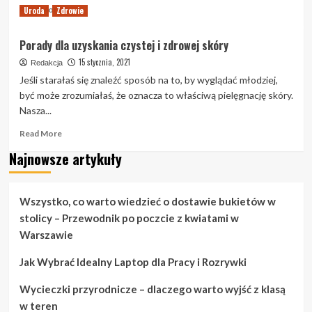
Read
Read More
Uroda
Zdrowie
more
about
Porady dla uzyskania czystej i zdrowej skóry
Doskonalenie
wyglądu:
15 stycznia, 2021
Redakcja
Piękne
Jeśli starałaś się znaleźć sposób na to, by wyglądać młodziej,
porady
być może zrozumiałaś, że oznacza to właściwą pielęgnację skóry.
i
Nasza...
sztuczki
Read
Read More
more
Najnowsze artykuły
about
Porady
dla
uzyskania
Wszystko, co warto wiedzieć o dostawie bukietów w
czystej
stolicy – Przewodnik po poczcie z kwiatami w
i
Warszawie
zdrowej
skóry
Jak Wybrać Idealny Laptop dla Pracy i Rozrywki
Wycieczki przyrodnicze – dlaczego warto wyjść z klasą
w teren