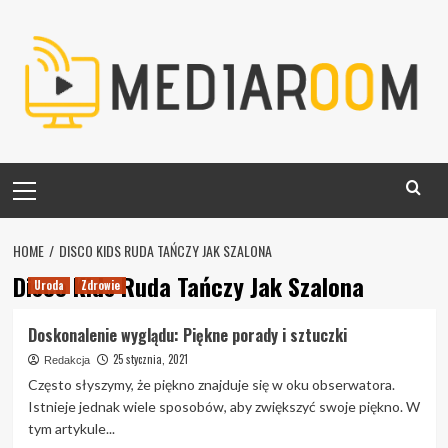
Skip
to
content
Primary
Menu
HOME
DISCO KIDS RUDA TAŃCZY JAK SZALONA
Disco Kids Ruda Tańczy Jak Szalona
Uroda
Zdrowie
Doskonalenie wyglądu: Piękne porady i sztuczki
25 stycznia, 2021
Redakcja
Często słyszymy, że piękno znajduje się w oku obserwatora.
Istnieje jednak wiele sposobów, aby zwiększyć swoje piękno. W
tym artykule...