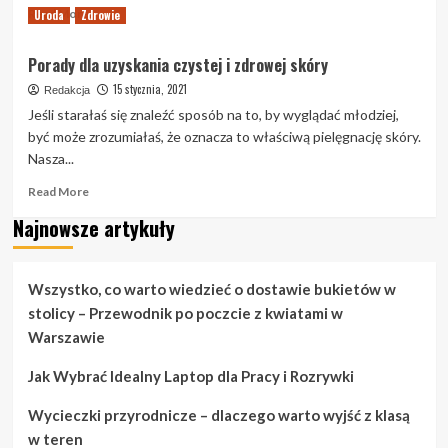
Read
Read More
Uroda
Zdrowie
more
about
Porady dla uzyskania czystej i zdrowej skóry
Doskonalenie
wyglądu:
15 stycznia, 2021
Redakcja
Piękne
Jeśli starałaś się znaleźć sposób na to, by wyglądać młodziej,
porady
być może zrozumiałaś, że oznacza to właściwą pielęgnację skóry.
i
Nasza...
sztuczki
Read
Read More
more
Najnowsze artykuły
about
Porady
dla
uzyskania
Wszystko, co warto wiedzieć o dostawie bukietów w
czystej
stolicy – Przewodnik po poczcie z kwiatami w
i
Warszawie
zdrowej
skóry
Jak Wybrać Idealny Laptop dla Pracy i Rozrywki
Wycieczki przyrodnicze – dlaczego warto wyjść z klasą
w teren