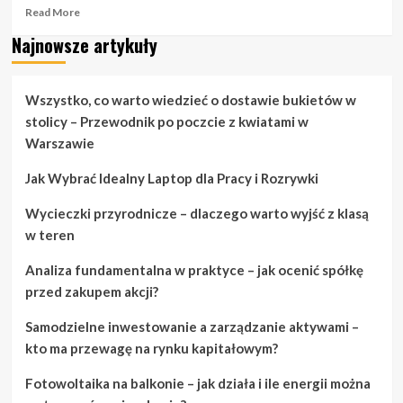
Read
Read More
more
Najnowsze artykuły
about
Kiedy
potrzebujesz
pomysłów
Wszystko, co warto wiedzieć o dostawie bukietów w
na
stolicy – Przewodnik po poczcie z kwiatami w
koszykówkę
Warszawie
szybko,
przeczytaj
Jak Wybrać Idealny Laptop dla Pracy i Rozrywki
to
Wycieczki przyrodnicze – dlaczego warto wyjść z klasą
w teren
Analiza fundamentalna w praktyce – jak ocenić spółkę
przed zakupem akcji?
Samodzielne inwestowanie a zarządzanie aktywami –
kto ma przewagę na rynku kapitałowym?
Fotowoltaika na balkonie – jak działa i ile energii można