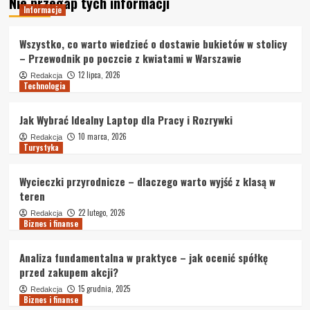
Nie przegap tych informacji
Informacje
Wszystko, co warto wiedzieć o dostawie bukietów w stolicy
– Przewodnik po poczcie z kwiatami w Warszawie
12 lipca, 2026
Redakcja
Technologia
Jak Wybrać Idealny Laptop dla Pracy i Rozrywki
10 marca, 2026
Redakcja
Turystyka
Wycieczki przyrodnicze – dlaczego warto wyjść z klasą w
teren
22 lutego, 2026
Redakcja
Biznes i finanse
Analiza fundamentalna w praktyce – jak ocenić spółkę
przed zakupem akcji?
15 grudnia, 2025
Redakcja
Biznes i finanse