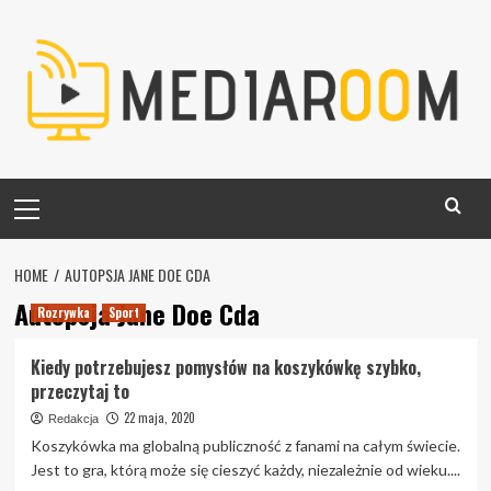
Skip
to
content
Primary
Menu
HOME
AUTOPSJA JANE DOE CDA
Autopsja Jane Doe Cda
Rozrywka
Sport
Kiedy potrzebujesz pomysłów na koszykówkę szybko,
przeczytaj to
22 maja, 2020
Redakcja
Koszykówka ma globalną publiczność z fanami na całym świecie.
Jest to gra, którą może się cieszyć każdy, niezależnie od wieku....