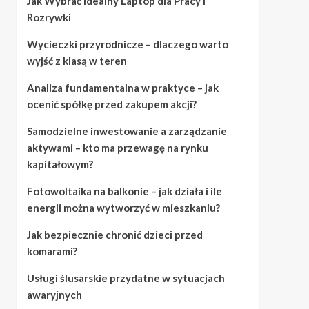
Jak Wybrać Idealny Laptop dla Pracy i
Rozrywki
Wycieczki przyrodnicze – dlaczego warto
wyjść z klasą w teren
Analiza fundamentalna w praktyce – jak
ocenić spółkę przed zakupem akcji?
Samodzielne inwestowanie a zarządzanie
aktywami – kto ma przewagę na rynku
kapitałowym?
Fotowoltaika na balkonie – jak działa i ile
energii można wytworzyć w mieszkaniu?
Jak bezpiecznie chronić dzieci przed
komarami?
Usługi ślusarskie przydatne w sytuacjach
awaryjnych