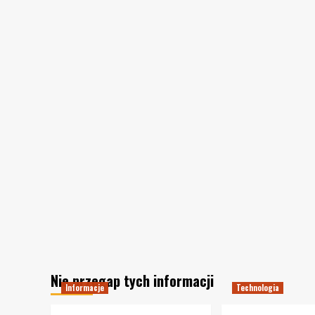
Nie przegap tych informacji
Informacje
Technologia