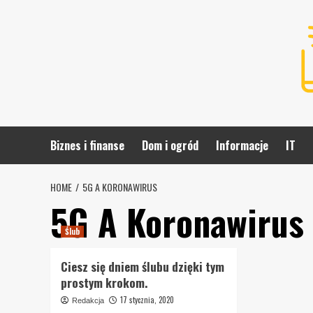
Skip
to
content
Biznes i finanse
Dom i ogród
Informacje
IT
HOME
5G A KORONAWIRUS
5G A Koronawirus
Ślub
Ciesz się dniem ślubu dzięki tym
prostym krokom.
17 stycznia, 2020
Redakcja