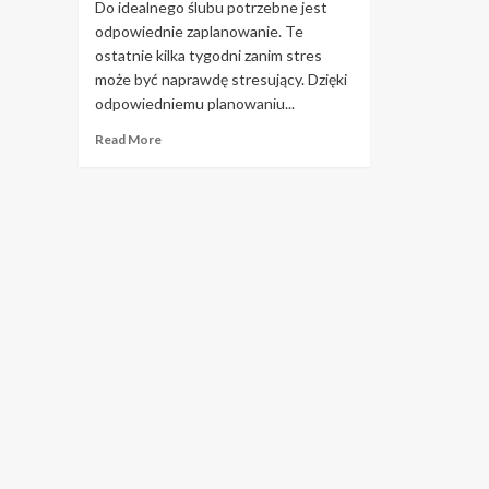
Do idealnego ślubu potrzebne jest
odpowiednie zaplanowanie. Te
ostatnie kilka tygodni zanim stres
może być naprawdę stresujący. Dzięki
odpowiedniemu planowaniu...
Read
Read More
more
about
Ciesz
się
dniem
ślubu
dzięki
tym
prostym
krokom.