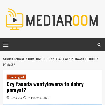
Skip
to
content
Primary
Menu
STRONA GŁÓWNA
DOM I OGRÓD
CZY FASADA WENTYLOWANA TO DOBRY
POMYSŁ?
Dom i ogród
Czy fasada wentylowana to dobry
pomysł?
Redakcja
21 kwietnia, 2022