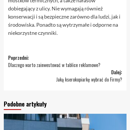
mostków termicznych, a także hałasów
dobiegający z ulicy. Nie wymagają również
konserwacji i są bezpieczne zarówno dla ludzi, jak i
środowiska. Ponadto są wytrzymałe i odporne na
niekorzystne czynniki.
Zobacz
Poprzedni:
Dlaczego warto zainwestować w tablice reklamowe?
wpisy
Dalej:
Jaką kserokopiarkę wybrać do Firmy?
Podobne artykuły