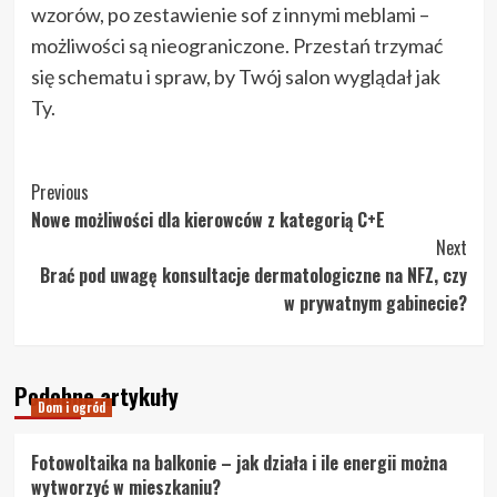
wzorów, po zestawienie sof z innymi meblami –
możliwości są nieograniczone. Przestań trzymać
się schematu i spraw, by Twój salon wyglądał jak
Ty.
Post
Previous
Nowe możliwości dla kierowców z kategorią C+E
Navigation
Next
Brać pod uwagę konsultacje dermatologiczne na NFZ, czy
w prywatnym gabinecie?
Podobne artykuły
Dom i ogród
Fotowoltaika na balkonie – jak działa i ile energii można
wytworzyć w mieszkaniu?