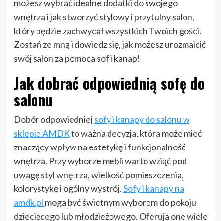
możesz wybrać idealne dodatki do swojego
wnętrza i jak stworzyć stylowy i przytulny salon,
który będzie zachwycał wszystkich Twoich gości.
Zostań ze mną i dowiedz się, jak możesz urozmaicić
swój salon za pomocą sof i kanap!
Jak dobrać odpowiednią sofę do
salonu
Dobór odpowiedniej
sofy i kanapy do salonu w
sklepie AMDK
to ważna decyzja, która może mieć
znaczący wpływ na estetykę i funkcjonalność
wnętrza. Przy wyborze mebli warto wziąć pod
uwagę styl wnętrza, wielkość pomieszczenia,
kolorystykę i ogólny wystrój.
Sofy i kanapy na
amdk.pl
mogą być świetnym wyborem do pokoju
dziecięcego lub młodzieżowego. Oferują one wiele