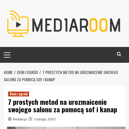
Skip
to
content
Primary
Menu
HOME
DOM I OGRÓD
7 PROSTYCH METOD NA UROZMAICENIE SWOJEGO
SALONU ZA POMOCĄ SOF I KANAP
Dom i ogród
7 prostych metod na urozmaicenie
swojego salonu za pomocą sof i kanap
Redakcja
1 lutego, 2023